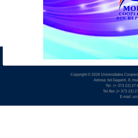
Copyright © 2026 Universitatea Cooperat
Adresa: bd.Gagarin, 8, m
Tel.: (+ 373 22) 2
Tel./fax: (+ 373 22)
E-mail: u