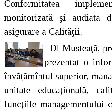
Conformitatea implem
monitorizată şi audiată 
asigurare a Calităţii.
Dl Musteaţă, pro
prezentat o inf
învățămîntul superior, manag
unitate educațională, cali
funcțiile managementului ca