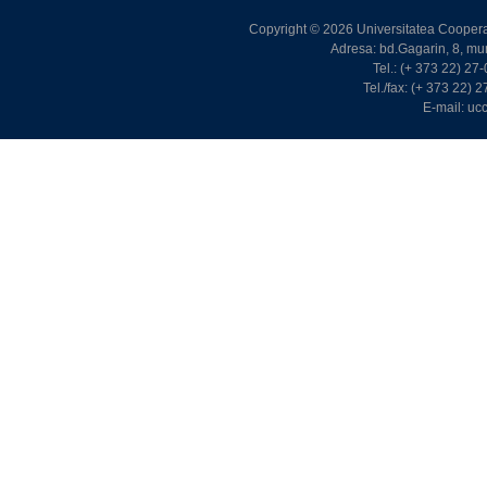
Copyright © 2026 Universitatea Cooperat
Adresa: bd.Gagarin, 8, m
Tel.: (+ 373 22) 2
Tel./fax: (+ 373 22)
E-mail: u