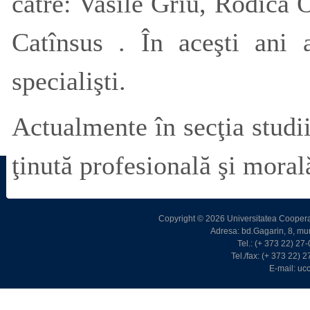
către: Vasile Grîu, Rodica 
Catînsus . În aceşti ani 
specialişti.
Actualmente în secţia studii
ţinută profesională şi moral
Copyright © 2026 Universitatea Cooperat
Adresa: bd.Gagarin, 8, m
Tel.: (+ 373 22) 2
Tel./fax: (+ 373 22)
E-mail: u