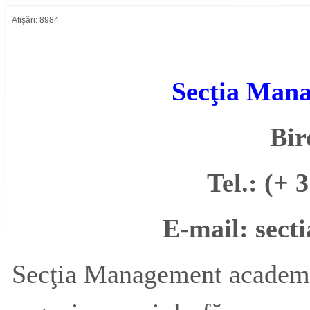
Afişări: 8984
Secţia Man
Bir
Tel.: (+ 
E-mail:
sect
Secţia Management academic