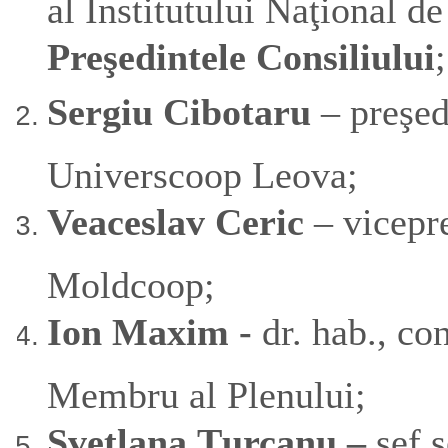
al Institutului Naţional d
Preşedintele Consiliului
;
Sergiu Cibotaru
– preşed
Universcoop Leova;
Veaceslav Ceric
– vicepr
Moldcoop;
Ion Maxim -
dr. hab., co
Membru al Plenului;
Svetlana Ţurcanu –
şef s