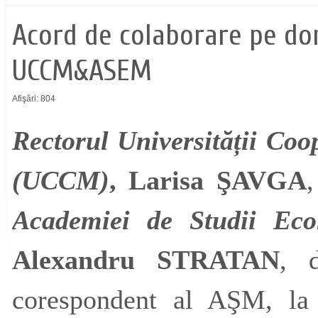
Acord de colaborare pe do
UCCM&ASEM
Afişări: 804
Rectorul Universității Co
(UCCM)
, Larisa ŞAVGA
,
Academiei de Studii Ec
Alexandru STRATAN
, 
corespondent al AŞM, la 