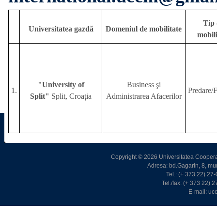
Tip 
Universitatea gazdă
Domeniul de mobilitate
mobili
"University of
Business şi
1.
Predare/
F
Split"
Split, Croația
Administrarea Afacerilor
Copyright © 2026 Universitatea Cooperat
Adresa: bd.Gagarin, 8, m
Tel.: (+ 373 22) 2
Tel./fax: (+ 373 22)
E-mail: u