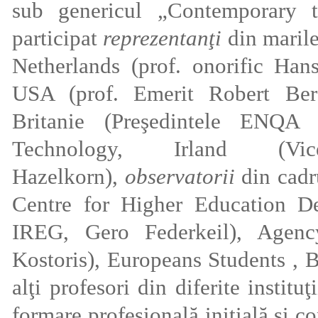
sub genericul „Contemporary t
participat
reprezentanţi
din marile
Netherlands (prof. onorific Ha
USA (prof. Emerit Robert Ber
Britanie (Preşedintele ENQA 
Technology, Irland (Vicep
Hazelkorn),
observatorii
din cadr
Centre for Higher Education De
IREG, Gero Federkeil), Agency
Kostoris), Europeans Students , B
alţi profesori din diferite instit
formare profesională iniţială şi co