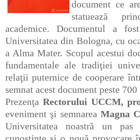
document ce are
statuează prin
academice. Documentul a fos
Universitatea din Bologna, cu oca
a Alma Mater. Scopul acestui doc
fundamentale ale tradiţiei univ
relaţii puternice de cooperare înt
semnat acest document peste 700 d
Prezenţa
Rectorului UCCM, prof
eveniment şi semnarea
Magna Ch
Universitatea noastră un pas 
cunoştinţe şi o nouă provocare în