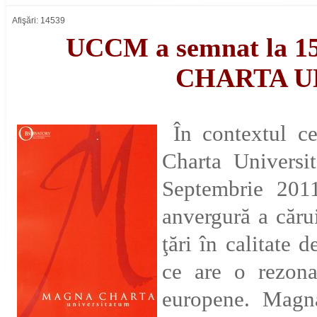
Afişări: 14539
UCCM a semnat la 1
CHARTA U
În contextul c
Charta Universi
Septembrie 201
anvergură a cărui
ţări în calitate
ce are o rezonan
europene. Magna