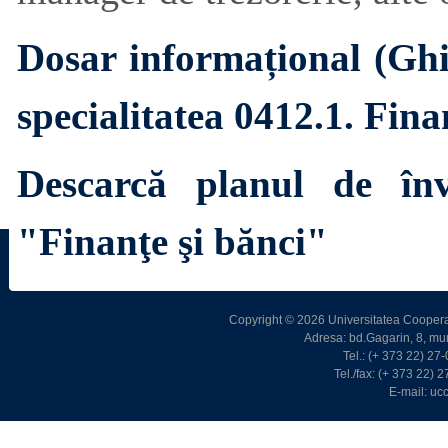
Dosar informațional (Ghid
specialitatea 0412.1. Fina
Descarcă planul de înv
"Finanţe şi bănci"
Copyright © 2026 Universitatea Cooperat
Adresa: bd.Gagarin, 8, m
Tel.: (+ 373 22) 2
Tel./fax: (+ 373 22)
E-mail: u