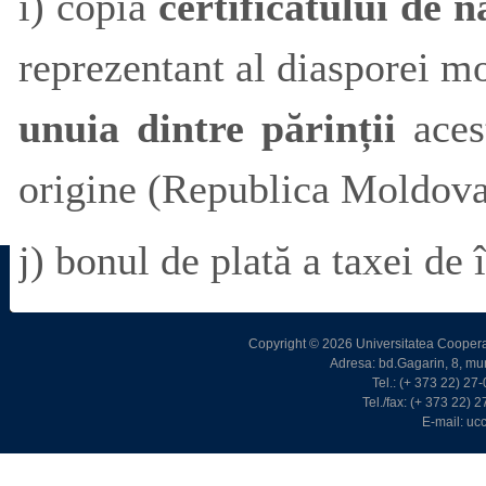
i) copia
certificatului de n
reprezentant al diasporei
mo
unuia dintre părinții
aces
origine (Republica Moldova
j) bonul de plată a taxei de 
Copyright © 2026 Universitatea Cooperat
Adresa: bd.Gagarin, 8, m
Tel.: (+ 373 22) 2
Tel./fax: (+ 373 22)
E-mail: u