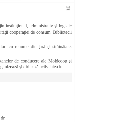
 instituţional, administrativ şi logistic
vităţii cooperaţiei de consum, Bibliotecii
ători cu renume din ţară şi străinătate.
 organelor de conducere ale Moldcoop şi
ganizează şi dirijează activitatea lui.
 dr.