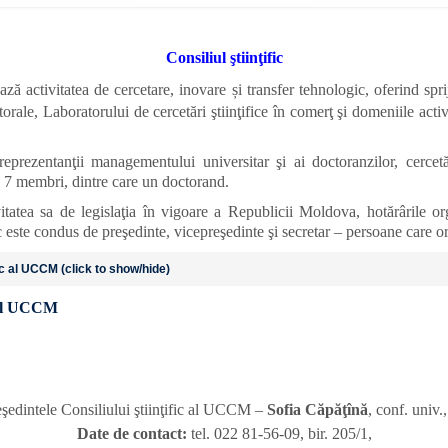
Consiliul ştiinţific
 activitatea de cercetare, inovare și transfer tehnologic, oferind sprijin
orale, Laboratorului de cercetări ştiinţifice în comerţ şi domeniile acti
n reprezentanţii managementului universitar şi ai doctoranzilor, cercet
 7 membri, dintre care un doctorand.
ivitatea sa de legislaţia în vigoare a Republicii Moldova, hotărârile
ic este condus de preşedinte, vicepreşedinte şi secretar – persoane care or
c al UCCM (click to show/hide)
c al UCCM
eşedintele Consiliului ştiinţific al UCCM –
Sofia Căpăţînă
, conf. univ.,
Date de contact:
tel. 022 81-56-09, bir. 205/1,