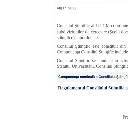
Afişări: 9821
Consiliul
Știinţific al UCCM coordonează
subdiviziunilor de cercetare (Şcolii doct
ştiinţifice) subordonate.
Consiliul Ştiinţific este constituit di
Componenţa Consiliul Ştiinţific include
Consiliul Știinţific se conduce în act
Statutul Universităţii. Consiliul Știinţif
Componenţa nominală a Consiliului Ştiinţifi
Regulamentul Consiliului Științifi
Pr