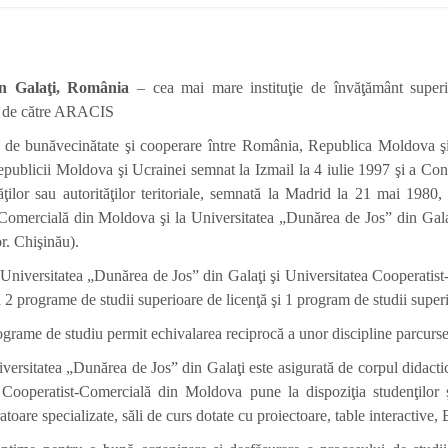
in Galaţi, România
– cea mai mare instituţie de învăţământ superi
t” de către ARACIS
iile de bunăvecinătate şi cooperare între România, Republica Moldova ş
epublicii Moldova şi Ucrainei semnat la Izmail la 4 iulie 1997 şi a Conv
ăţilor sau autorităţilor teritoriale, semnată la Madrid la 21 mai 1980,
-Comercială din Moldova şi la Universitatea „Dunărea de Jos” din Galaţi
r. Chişinău).
e Universitatea „Dunărea de Jos” din Galaţi şi Universitatea Cooperati
la 2 programe de studii superioare de licenţă şi 1 program de studii super
grame de studiu permit echivalarea reciprocă a unor discipline parcurse l
ersitatea „Dunărea de Jos” din Galaţi este asigurată de corpul didactic 
 Cooperatist-Comercială din Moldova pune la dispoziţia studenţilor ş
oare specializate, săli de curs dotate cu proiectoare, table interactive, B