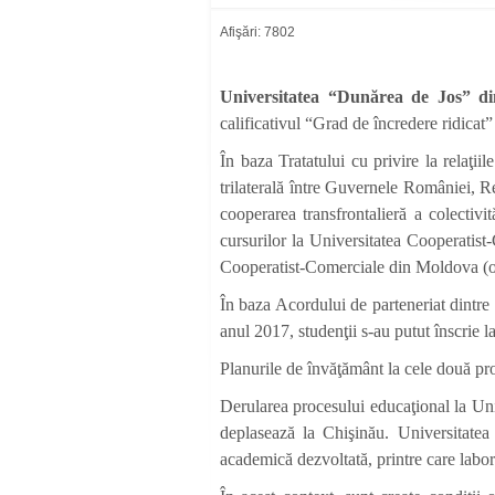
Afişări: 7802
Universitatea “Dunărea de Jos” d
calificativul “Grad de încredere ridica
În baza Tratatului cu privire la relaţ
trilaterală între Guvernele României, R
cooperarea transfrontalieră a colectivit
cursurilor la Universitatea Cooperatist
Cooperatist-Comerciale din Moldova (o
În baza Acordului de parteneriat dintr
anul 2017, studenţii s-au putut înscrie 
Planurile de învăţământ la cele două pro
Derularea procesului educaţional la Univ
deplasează la Chişinău. Universitatea
academică dezvoltată, printre care laborat