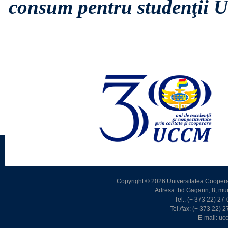
consum pentru studenţii 
Copyright © 2026 Universitatea Cooperat
Adresa: bd.Gagarin, 8, m
Tel.: (+ 373 22) 2
Tel./fax: (+ 373 22)
E-mail: u