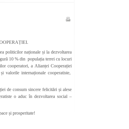
a COOPERAȚIEI.
 politicilor naționale și la dezvoltarea
igură 10 % din populația terrei cu locuri
or cooperatori, a Alianței Cooperației
 valorile internaționale cooperatiste,
iei de consum sincere felicitări și alese
ratiste o aduc în dezvoltarea social –
ace și prosperitate!