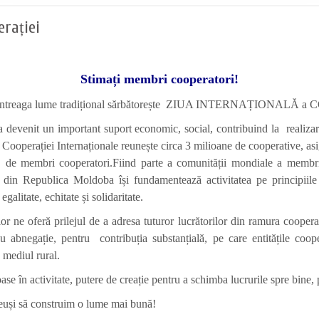
erației
Stimați membri cooperatori!
ulie întreaga lume tradițional sărbătorește ZIUA INTERNAȚIONALĂ 
 devenit un important suport economic, social, contribuind la realizarea
 Cooperației Internaționale reunește circa 3 milioane de cooperative, as
. de membri cooperatori.
Fiind parte a comunității mondiale a membril
din Republica Moldoba își fundamentează activitatea pe principiile și
alitate, echitate și solidaritate.
r ne oferă prilejul de a adresa tuturor lucrătorilor din ramura cooperaț
abnegație, pentru contribuția substanțială, pe care entitățile coope
n mediul rural.
e în activitate, putere de creație pentru a schimba lucrurile spre bine, p
uși să construim o lume mai bună!