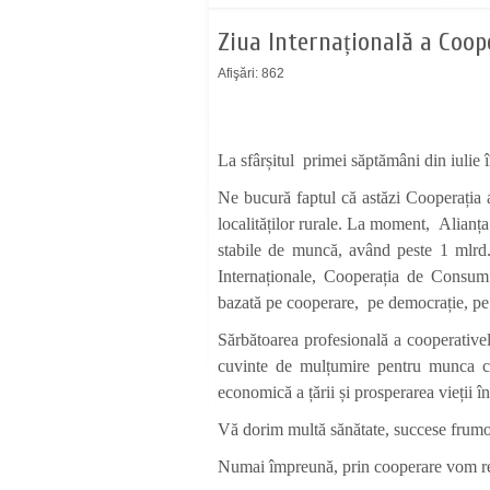
Ziua Internațională a Coop
Afişări: 862
La sfârșitul primei săptămâni din i
Ne bucură faptul că astăzi Cooperația a
localităților rurale. La moment
, Alianța
stabile de muncă, având peste 1 mlrd
Internaționale, Cooperația de Consum 
bazată pe cooperare, pe democrație, pe eg
Sărbătoarea profesională a cooperativelo
cuvinte de mulțumire pentru munca cu 
economică a țării și prosperarea vieții î
Vă dorim multă sănătate, succese frumoas
Numai împreună, prin cooperare vom re