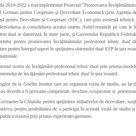
oada 2019-2022 a fost implementat Proiectul ”Promovarea Învățământul
ral German pentru Cooperare și Dezvoltare Economică (prin Agenția d
nă pentru Dezvoltare şi Cooperare (SDC), care prin asistență tehnică, co
 dezvoltarea și consolidarea acestui sistem. Astfel reușitele pe care l
stem dual se datorează, în mare parte, și Guvernului Republicii Federa
tetului pentru promovarea învățământului profesional tehnic dual 
are pentru întregul suport în sprijinirea sistemului dual EFP în țara noast
naționale.
stemul nostru de învăţământ profesional tehnic dual prin prisma modelu
sistemului de învăţământ profesional tehnic dual în țara noastră.
lor de la Goethe Institut care au organizat vizita de studiu, au facili
e s-au dovedit a fi persoane competente, deschise, cooperante și prietenoa
maniei la Chișinău pentru sprijinirea inițiativelor de dezvoltare, sus
dova, pentru posibilitatea de a participa în această vizită de studiu și
epublica noastră prin prisma experienţei germane.