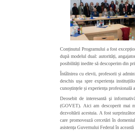
Conținutul Programului a fost excepționa
după modelul dual: autorități, angajato
posibilități inedite să descoperim din 
Întâlnirea cu elevii, profesorii și admin
deschis ușa spre experiența instituți
cunoștințele și experiența profesională a
Deosebit de interesantă şi informativ
(GOVET). Aici am descoperit mai multe
dezvoltării acestuia. A fost surprinzăt
care promovează cercetări în domeniul
asistența Guvernului Federal în această