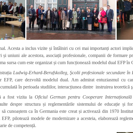
l. Acesta a inclus vizite și întâlniri cu cei mai importanți actori impli
ri și uniuni ale acestora, asociații profesionale, companii de formare p
prima sursa cum este organizat și cum funcționează modelul dual EFP în
istrația
Ludwig-Erhard-Berufskolleg, Şcolii profesionale secundare în
ilor EFP, care dezvoltă modelul dual. Am admirat entuziasmul cu car
cumulată în perioada studiilor, interacțiunea dintre instruirea teoretică ş
ă a fost vizita la
Oficiul German pentru Cooperare Internațională
 despre structura și reglementările sistemului de educație și forma
or să cunoaștem ca în Germania este creat și activează din 1970 Instit
 EFP, pilotează modele de modernizare a acesteia, elaborează reglemen
 arie de competență.