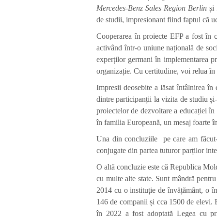
Mercedes-Benz Sales Region Berlin
și 
de studii, impresionant fiind faptul că 
Cooperarea în proiecte EFP a fost în c
activând într-o uniune națională de soci
experților germani în implementarea pro
organizație. Cu certitudine, voi relua î
Impresii deosebite a lăsat întâlnirea î
dintre participanții la vizita de studiu 
proiectelor de dezvoltare a educației în
în familia Europeană, un mesaj foarte în
Una din concluziile pe care am făcut-o
conjugate din partea tuturor parților inte
O altă concluzie este că Republica Mold
cu multe alte state. Sunt mândră pentr
2014 cu o instituție de învățământ, o în
146 de companii și cca 1500 de elevi. Es
în 2022 a fost adoptată Legea cu pri