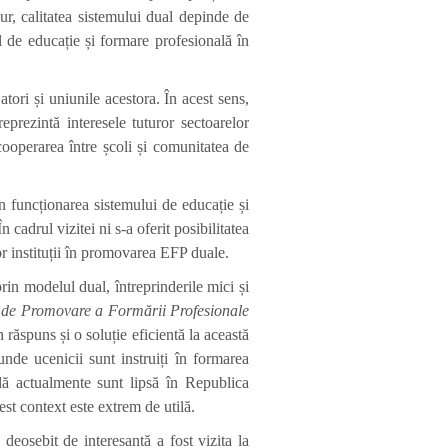
ur, calitatea sistemului dual depinde de
ul de educație și formare profesională în
ori și uniunile acestora. În acest sens,
eprezintă interesele tuturor sectoarelor
cooperarea între școli și comunitatea de
n funcționarea sistemului de educație și
cadrul vizitei ni s-a oferit posibilitatea
or instituții în promovarea EFP duale.
rin modelul dual, întreprinderile mici și
 de Promovare a Formării Profesionale
n răspuns și o soluție eficientă la această
nde ucenicii sunt instruiți în formarea
ală actualmente sunt lipsă în Republica
st context este extrem de utilă.
 deosebit de interesantă a fost vizita la