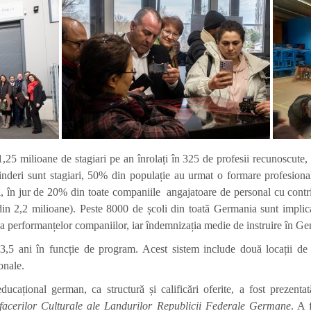
,25 milioane de stagiari pe an înrolați în 325 de profesii recunoscute,
prinderi sunt stagiari, 50% din populație au urmat o formare profesion
 în jur de 20% din toate companiile angajatoare de personal cu contribu
i din 2,2 milioane). Peste 8000 de școli din toată Germania sunt implic
ea performanțelor companiilor, iar îndemnizația medie de instruire în Ge
3,5 ani în funcție de program. Acest sistem include două locații de
onale.
cațional german, ca structură și calificări oferite, a fost prezentată
Afacerilor Culturale ale Landurilor Republicii Federale Germane
. A 