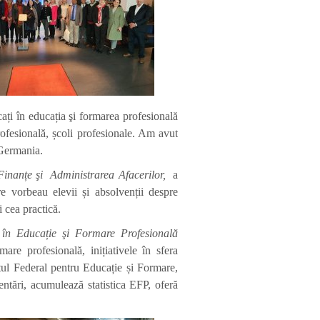
cați în educația şi formarea profesională
rofesională, școli profesionale. Am avut
 Germania.
 Finanțe şi Administrarea Afacerilor,
a
e vorbeau elevii și absolvenții despre
i cea practică.
 în Educație şi Formare Profesională
re profesională, inițiativele în sfera
utul Federal pentru Educație și Formare,
tări, acumulează statistica EFP, oferă