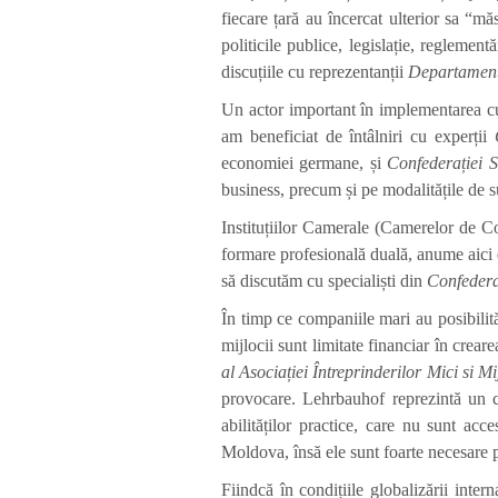
fiecare țară au încercat ulterior sa “m
politicile publice, legislație, reglemen
discuțiile cu reprezentanții
Departamentu
Un actor important în implementarea cu 
am beneficiat de întâlniri cu experții
economiei germane, și
Confederației 
business, precum și pe modalitățile de sus
Instituțiilor Camerale (Camerelor de Co
formare profesională duală, anume aici es
să discutăm cu specialiști din
Confedera
În timp ce companiile mari au posibilită
mijlocii sunt limitate financiar în crear
al Asociației Întreprinderilor Mici si 
provocare. Lehrbauhof reprezintă un ce
abilităților practice, care nu sunt ac
Moldova, însă ele sunt foarte necesare p
Fiindcă în condițiile globalizării inter