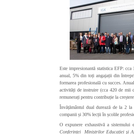
Este impresionantă statistica EFP: cca 1
anual, 5% din toți angajații din între
formarea profesională cu succes. Anual,
activități de instruire (cca 420 de mi
remunerați pentru contribuție la creșter
Învățământul dual durează de la 2 la 
companii și 30% lecții în școlile profesi
O expunere exhaustivă a sistemului edu
Conferinței Miniștrilor Educației şi 