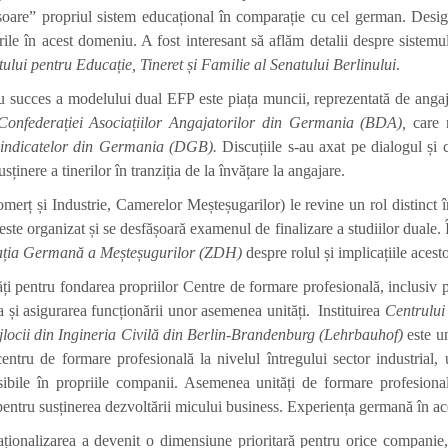
ăsoare” propriul sistem educațional în comparație cu cel german. Desig
tările în acest domeniu. A fost interesant să aflăm detalii despre sistem
lui pentru Educație, Tineret și Familie al Senatului Berlinului
.
succes a modelului dual EFP este piața muncii, reprezentată de angajat
Confederației Asociațiilor Angajatorilor din Germania
(BDA),
care r
Sindicatelor din Germania
(DGB).
Discuțiile s-au axat pe dialogul și 
ținere a tinerilor în tranziția de la învățare la angajare.
merț și Industrie, Camerelor Meșteșugarilor) le revine un rol distinct î
te organizat și se desfășoară examenul de finalizare a studiilor duale. În 
ția Germană a Meșteșugurilor
(ZDH)
despre rolul și implicațiile acest
ți pentru fondarea propriilor Centre de formare profesională, inclusiv p
ea și asigurarea funcționării unor asemenea unități. Instituirea
Centrului
Mijlocii din Ingineria Civilă din Berlin-Brandenburg (Lehrbauhof)
este u
ntru de formare profesională la nivelul întregului sector industrial, u
cesibile în propriile companii. Asemenea unități de formare profesion
entru susținerea dezvoltării micului business. Experiența germană în ace
naționalizarea a devenit o dimensiune prioritară pentru orice companie,