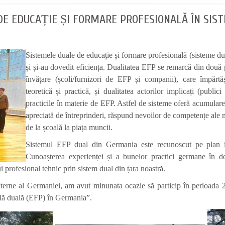
E EDUCAȚIE ȘI FORMARE PROFESIONALĂ ÎN SIS
Sistemele duale de educație și formare profesională (sisteme d
și și-au dovedit eficiența. Dualitatea EFP se remarcă din două 
învățare (școli/furnizori de EFP și companii), care împărtă
teoretică și practică, și dualitatea actorilor implicați (publici 
practicile în materie de EFP. Astfel de sisteme oferă acumular
apreciată de întreprinderi, răspund nevoilor de competențe ale me
de la școală la piața muncii.
Sistemul EFP dual din Germania este recunoscut pe plan 
Cunoașterea experienței și a bunelor practici germane în do
i profesional tehnic prin sistem dual din țara noastră.
xterne al Germaniei, am avut minunata ocazie să particip în perioada 26
ală duală (EFP) în Germania”.