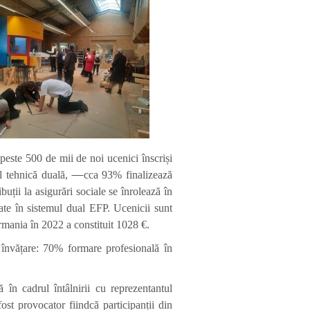
 peste 500 de mii de noi ucenici înscriși
al tehnică duală,
cca 93% finalizează
ții la asigurări sociale se înrolează în
ate în sistemul dual EFP. Ucenicii sunt
rmania în 2022 a constituit 1028 €.
 învățare: 70% formare profesională în
 în cadrul întâlnirii cu reprezentantul
fost provocator fiindcă participanții din