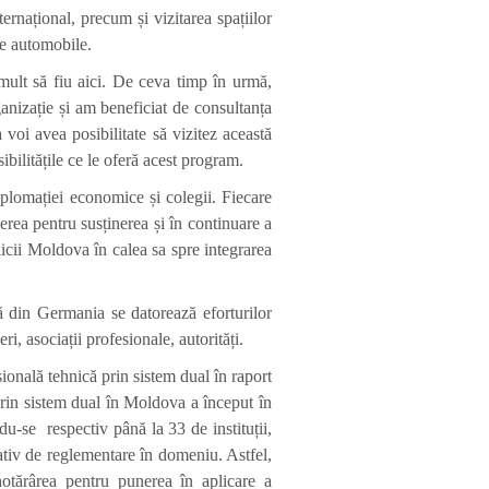
rnațional, precum și vizitarea spațiilor
de automobile.
mult să fiu aici. De ceva timp în urmă,
ganizație și am beneficiat de consultanța
voi avea posibilitate să vizitez această
bilitățile ce le oferă acest program.
iplomației economice și colegii. Fiecare
derea pentru susținerea și în continuare a
licii Moldova în calea sa spre integrarea
ă din Germania se datorează eforturilor
ri, asociații profesionale, autorități.
onală tehnică prin sistem dual în raport
rin sistem dual în Moldova a început în
du-se respectiv până la 33 de instituții,
mativ de reglementare în domeniu. Astfel,
otărârea pentru punerea în aplicare a