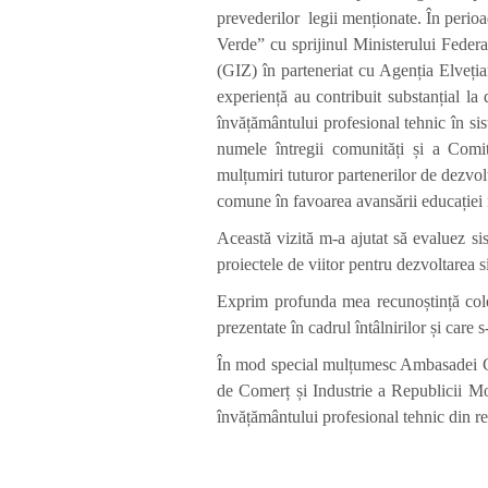
prevederilor legii menționate. În peri
Verde” cu sprijinul Ministerului Fede
(GIZ) în parteneriat cu Agenția Elveția
experiență au contribuit substanțial la
învățământului profesional tehnic în si
numele întregii comunități și a Comi
mulțumiri tuturor partenerilor de dezvolt
comune în favoarea avansării educației 
Această vizită m-a ajutat să evaluez si
proiectele de viitor pentru dezvoltarea 
Exprim profunda mea recunoștință colegi
prezentate în cadrul întâlnirilor și car
În mod special mulțumesc Ambasadei Ger
de Comerț și Industrie a Republicii Mol
învățământului profesional tehnic din r