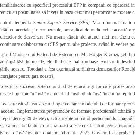
familiarizarea cu specificul procesului EFP în companii ce operează inte
ucenicii au posibilitatea să învețe în baza celor mai performante modele 
entrul atenției la
Senior Experts Service (SES)
. M-am bucurat foarte 
etăți comerciale și necomerciale, am aplicat de multe ori la această or
iectelor de dezvoltare. Nu m-am gândit nici atunci, nici mai târziu ca 
n continuare colaborarea cu SES pentru alte proiecte, având în vedere posi
n cadrul Ministerului Federal de Externe cu Mr. Holger Krämer, șeful d
și-au împărtășit impresiile, ele fiind cele mai frumoase. Am simțit deschi
 țările noastre. Totodată a fost exprimată sprijinirea demersurilor Repub
curajator pentru țara noastră.
 este ca succesul sistemului dual de educație și formare profesional
resate implicate în învățământul dual: instituții de învățământ, întreprinde
ova a reușit să avanseze în implementarea modelului de formare profesi
u aceasta. Implementarea programelor de formare profesională tehnică p
treprindere și 29 de elevi, actualmente numărul participanților majorân
te apreciabil faptul că în țara noastră este creat cadrul legislativ-nor
vire la învățământul dual, în februarie 2023 Guvernul a aprobat h