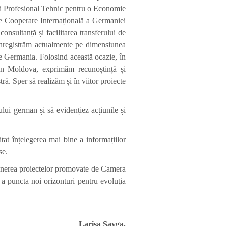
ui Profesional Tehnic pentru o Economie
e Cooperare Internațională a Germaniei
nsultanță și facilitarea transferului de
e înregistrăm actualmente pe dimensiunea
le Germania. Folosind această ocazie, în
din Moldova, exprimăm recunoștință și
ră. Sper să realizăm și în viitor proiecte
lui german și să evidențiez acțiunile și
tat înțelegerea mai bine a informațiilor
se.
ținerea proiectelor promovate de Camera
 a puncta noi orizonturi pentru evoluţia
Larisa Șavga,