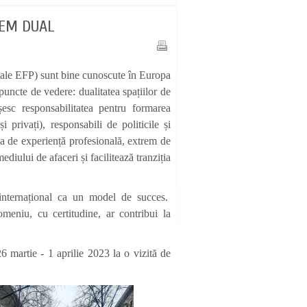
TEM DUAL
uale EFP) sunt bine cunoscute în Europa
puncte de vedere: dualitatea spațiilor de
șesc responsabilitatea pentru formarea
și privați), responsabili de politicile și
ea de experiență profesională, extrem de
diului de afaceri și facilitează tranziția
internațional ca un model de succes.
meniu, cu certitudine, ar contribui la
 martie - 1 aprilie 2023 la o vizită de