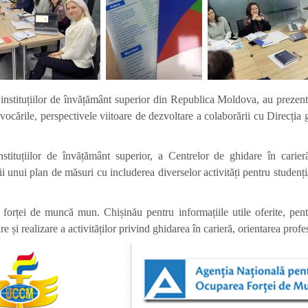
instituțiilor de învățământ superior din Republica Moldova, au prezentat
ovocările, perspectivele viitoare de dezvoltare a colaborării cu Direcț
ituțiilor de învățământ superior, a Centrelor de ghidare în carieră 
 unui plan de măsuri cu includerea diverselor activități pentru studenți
orței de muncă mun. Chișinău pentru informațiile utile oferite, pentru
e și realizare a activităților privind ghidarea în carieră, orientarea profe