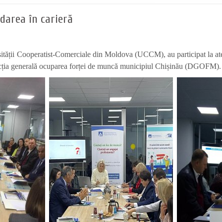
idarea în carieră
ității Cooperatist-Comerciale din Moldova (UCCM), au participat la atel
recția generală ocuparea forței de muncă municipiul Chișinău (DGOFM).