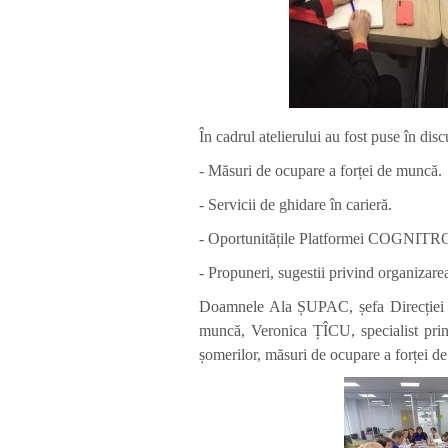
În cadrul atelierului au fost puse în dis
- Măsuri de ocupare a forței de muncă.
- Servicii de ghidare în carieră.
- Oportunitățile Platformei COGNI
- Propuneri, sugestii privind organizarea
Doamnele Ala ȘUPAC, șefa Direcției 
muncă, Veronica ȚÎCU, specialist princ
șomerilor, măsuri de ocupare a forței 