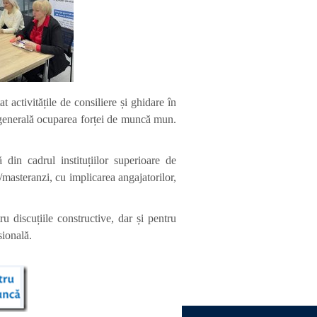
 activitățile de consiliere și ghidare în
ia generală ocuparea forței de muncă mun.
din cadrul instituțiilor superioare de
/masteranzi, cu implicarea angajatorilor,
 discuțiile constructive, dar și pentru
sională.