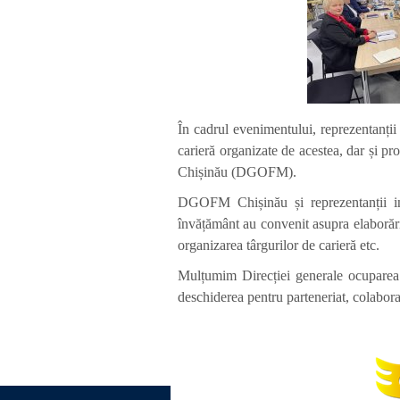
În cadrul evenimentului, reprezentanții 
carieră organizate de acestea, dar și pr
Chișinău (DGOFM).
DGOFM Chișinău și reprezentanții inst
învățământ au convenit asupra elaborării
organizarea târgurilor de carieră etc.
Mulțumim Direcției generale ocuparea f
deschiderea pentru parteneriat, colaborar