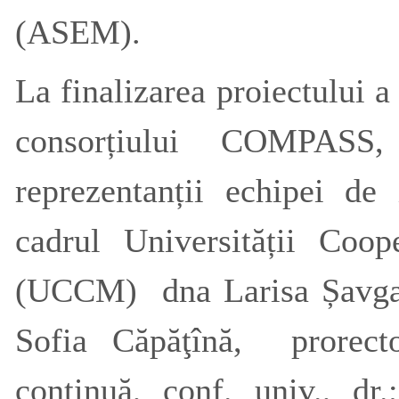
(ASEM).
La finalizarea proiectului a
consorțiului COMPASS
reprezentanții echipei de
cadrul Universității Coop
(UCCM) dna Larisa Șavga, r
Sofia Căpăţînă, prorecto
continuă, conf. univ., dr