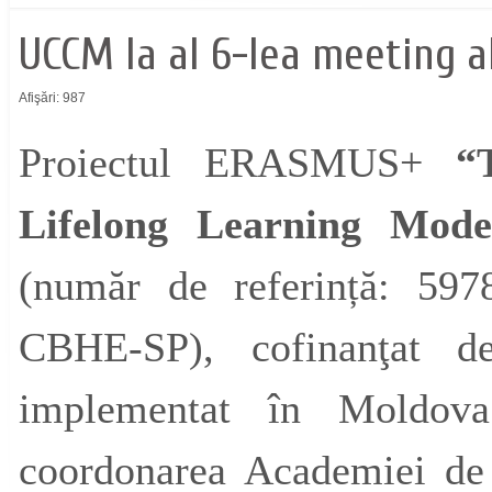
UCCM la al 6-lea meeting a
Afişări: 987
Proiectul ERASMUS+
“To
Lifelong Learning Mo
(număr de referință: 59
CBHE-SP), cofinanţat d
implementat în Moldov
coordonarea Academiei de