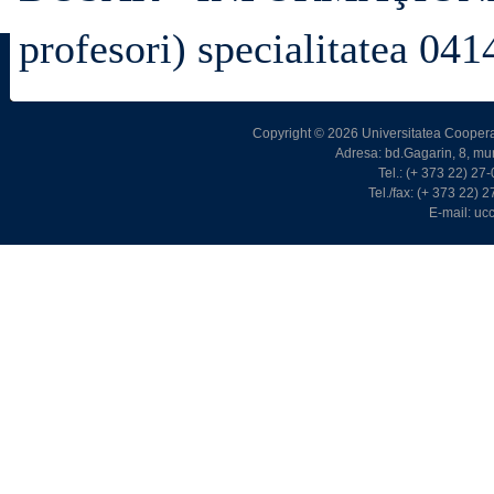
profesori) specialitatea 041
Copyright © 2026 Universitatea Cooperat
Adresa: bd.Gagarin, 8, m
Tel.: (+ 373 22) 2
Tel./fax: (+ 373 22)
E-mail: u